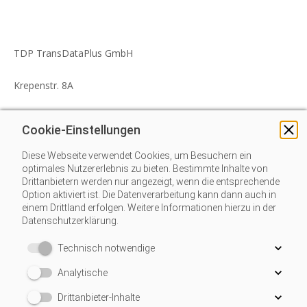
TDP TransDataPlus GmbH
Krepenstr. 8A
30165 Hannover
Cookie-Einstellungen
Tel.: 0511/54 20 85 30
Diese Webseite verwendet Cookies, um Besuchern ein
optimales Nutzererlebnis zu bieten. Bestimmte Inhalte von
Drittanbietern werden nur angezeigt, wenn die entsprechende
Mail: info@transdataplus.de
Option aktiviert ist. Die Datenverarbeitung kann dann auch in
einem Drittland erfolgen. Weitere Informationen hierzu in der
Datenschutzerklärung.
Technisch notwendige
Analytische
Drittanbieter-Inhalte